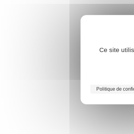
Ce site util
Politique de confi