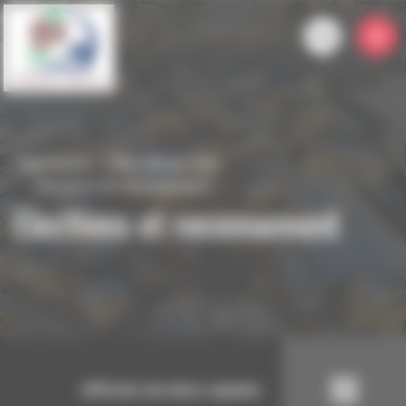
Panneau de gestion des cookies
Talencieux
Mes démarches
Elections et recensement
Elections et recensement
Afficher les liens rapides