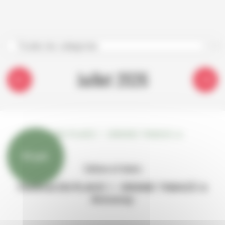
Juillet 2026
10 juil.
Culture et loisirs
Festival EN PLACE ! - GRAND TABAZÙ à
Annonay