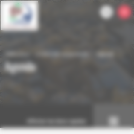
Panneau de gestion des cookies
Talencieux
S'informer et participer
Agenda
Agenda
Afficher les liens rapides