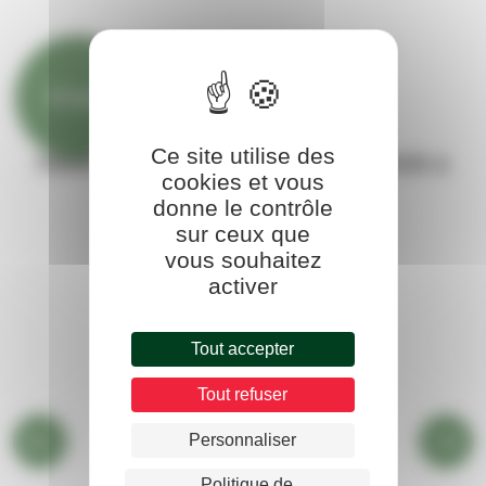
31 juil.
Culture et loisirs
Ce site utilise des
Festival EN PLACE ! - LES ARDÉCHOIS à
cookies et vous
Annonay
donne le contrôle
sur ceux que
vous souhaitez
activer
Tout accepter
Tout refuser
Personnaliser
Politique de